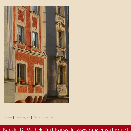
Home
|
Leistungen
|
Grundstücksrecht
Kanzlei Dr. Vachek Rechtsanwälte,
www.kanzlei-vachek.de
|