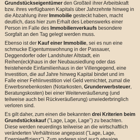
Grundstückseigentümer
den Großteil ihrer Arbeitskraft
bzw. ihres verfügbaren Kapitals über Jahrzehnte hinweg in
die Abzahlung ihrer
Immobilie
gesteckt haben, macht
deutlich, dass hier zum Erhalt des Lebenswerks einer
Person im Falle des
Immobilienverkaufs
besondere
Sorgfalt an den Tag gelegt werden muss.
Ebenso ist der
Kauf einer Immobilie
, sei es nun eine
schmucke Eigentumswohnung in der Passauer,
Deggendorfer oder Landshuter Altstadt, ein
Reihen(eck)haus in der Neubausiedlung oder das
freistehende Einfamilienhaus in der Villengegend, eine
Investition, die auf Jahre hinweg Kapital bindet und im
Falle einer Fehlinvestition viel Geld vernichtet, zumal die
Erwerbsnebenkosten (Notarkosten,
Grunderwerbsteuer
,
Beratungskosten) bei einer Weiterveräußerung (und
teilweise auch bei Rückveräußerung) unwiederbringlich
verloren sind.
Es gilt daher, zum einen die bekannten
drei Kriterien beim
Grundstückskauf
("Lage, Lage, Lage") zu beachten.
Diese werden neuerdings teilweise an die wirtschaftlich
veränderten Verhältnisse angepasst ("Lage, Lage,
Energieeffizienz"). Zum anderen sind auch etwaige