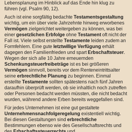
Lebensplanung im Hinblick auf das Ende hin klug zu
führen (vgl. Psalm 90, 12).
Auch ist eine sorgfältig bedachte
Testamentsgestaltung
wichtig, um ein über viele Jahrzehnte hinweg erworbenes
Vermögen
zielgerichtet weitergeben zu können, was bei
einer
gesetzlichen Erbfolge
ohne
Testament
oft nicht der
Fall ist. Viele selbst erstellte
Testamente
leiden zudem an
Formfehlern. Eine gute
letztwillige Verfügung
erhält
dagegen den Familienfrieden und spart
Erbschaftsteuer
.
Wegen der sich alle 10 Jahre erneuernden
Schenkungsteuerfreibeträge
ist es bei größeren
Vermögen
sinnvoll, bereits vor dem Renteneintrittsalter
seine
erbrechtliche Planung
zu beginnen. Einmal
erstellte
Testamente
sollten spätestens nach fünf Jahren
daraufhin überprüft werden, ob sie inhaltlich noch zutreffen
oder Personen bedacht werden müssten, die nicht bedacht
wurden, während andere Erben bereits weggefallen sind.
Für jedes Unternehmen ist eine gut gestaltete
Unternehmensnachfolgeregelung
existentiell wichtig.
Bei diesen Gestaltungen sind
erbrechtliche
Bestimmungen ebenso wie des Gesellschaftsrechts und
des
Erbschaftssteuerrechts
und