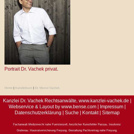
Portrait Dr. Vachek privat.
Home
|
Kanzleiteam
|
Dr. Marcel Vachek
Kanzlei Dr. Vachek Rechtsanwälte,
www.kanzlei-vachek.de
|
Webservice & Layout by
www.bense.com
|
Impressum
|
Datenschutzerklärung
|
Suche
|
Kontakt
|
Sitemap
Fachanwalt Medizinrecht nahe Fuerstenzell
,
Aerztlicher Kunstfehler Passau
,
Insolvenz
Grafenau
,
Hausratversicherung Freyung
,
Gestaltung Pachtvertrag nahe Freyung
,