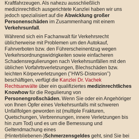
Kraftfahrzeugen. Als nahezu ausschließlich
medizinrechtlich ausgerichtete Kanzlei haben wir uns
jedoch spezialisiert auf die
Abwicklung großer
Personenschäden
im Zusammenhang mit einem
Verkehrsunfall
.
Während sich ein Fachanwalt für Verkehrsrecht
üblicherweise mit Problemen um den Autokauf,
Fahrverboten bzw. den Führerscheinentzug wegen
Verkehrsordnungswidrigkeiten sowie einfacheren
Schadensregulierungen nach Verkehrsunfällen mit den
üblichen Vorfahrtsverletzungen, Blechschäden bzw.
leichten Körperverletzungen ("HWS-Distorsion")
beschäftigen, verfügt die
Kanzlei Dr. Vachek
Rechtsanwälte
über ein qualifiziertes
medizinrechtliches
Knowhow
für die Regulierung von
Personengroßschäden.
Wenn Sie oder ein Angehöriger
von Ihnen Opfer eines Verkehrsunfalls mit schweren
Unfallfolgen geworden ist (multiple Frakturen,
Quetschungen, Verbrennungen, innere Verletzungen bis
hin zum Tod) und es um die Bemessung und
Geltendmachung eines
(Hinterbliebenen-)
Schmerzensgeldes
geht, sind Sie bei