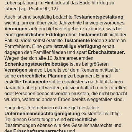
Lebensplanung im Hinblick auf das Ende hin klug zu
führen (vgl. Psalm 90, 12).
Auch ist eine sorgfältig bedachte
Testamentsgestaltung
wichtig, um ein über viele Jahrzehnte hinweg erworbenes
Vermögen
zielgerichtet weitergeben zu können, was bei
einer
gesetzlichen Erbfolge
ohne
Testament
oft nicht der
Fall ist. Viele selbst erstellte
Testamente
leiden zudem an
Formfehlern. Eine gute
letztwillige Verfügung
erhält
dagegen den Familienfrieden und spart
Erbschaftsteuer
.
Wegen der sich alle 10 Jahre erneuernden
Schenkungsteuerfreibeträge
ist es bei größeren
Vermögen
sinnvoll, bereits vor dem Renteneintrittsalter
seine
erbrechtliche Planung
zu beginnen. Einmal
erstellte
Testamente
sollten spätestens nach fünf Jahren
daraufhin überprüft werden, ob sie inhaltlich noch zutreffen
oder Personen bedacht werden müssten, die nicht bedacht
wurden, während andere Erben bereits weggefallen sind.
Für jedes Unternehmen ist eine gut gestaltete
Unternehmensnachfolgeregelung
existentiell wichtig.
Bei diesen Gestaltungen sind
erbrechtliche
Bestimmungen ebenso wie des Gesellschaftsrechts und
des
Erbschaftssteuerrechts
und